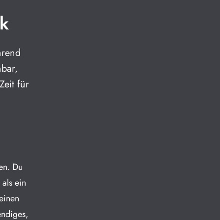
rk
hrend
nbar,
eit für
den. Du
 als ein
 einen
endiges,