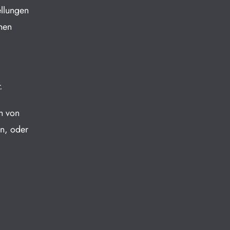
ellungen
ehen
.
h von
in, oder