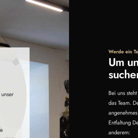
Werde ein Te
Um un
suche
Bei uns steh
t unser
das Team. De
angenehmes A
Entfaltung De
be
anderem: